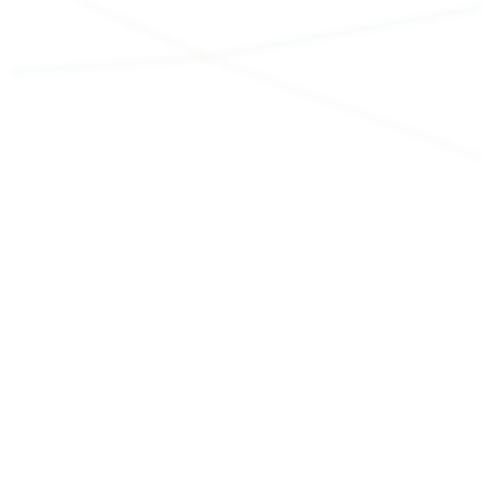
MENU
製品検索
記事検索
カテゴリー
刃径サイズ（φ）
※検索は範囲で行われます。正確なサイズは寸法表をご確認
ください
被削材
P：軟鋼