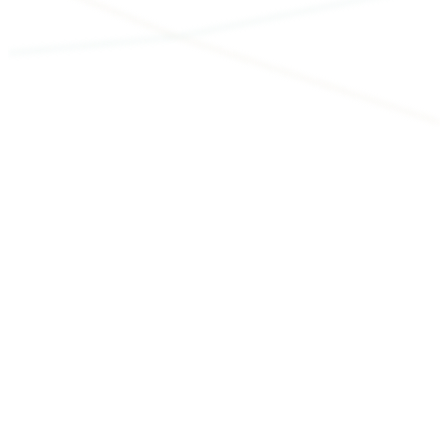
MENU
製品検索
記事検索
カテゴリー
刃径サイズ（φ）
※検索は範囲で行われます。正確なサイズは寸法表をご確認
ください
被削材